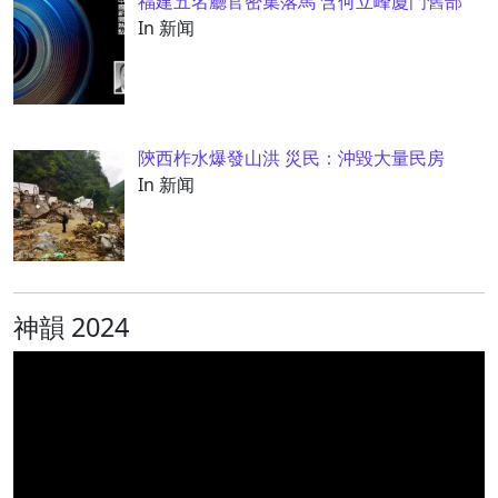
福建五名廳官密集落馬 含何立峰廈門舊部
In 新闻
陝西柞水爆發山洪 災民：沖毀大量民房
In 新闻
神韻 2024
视
频
播
放
器