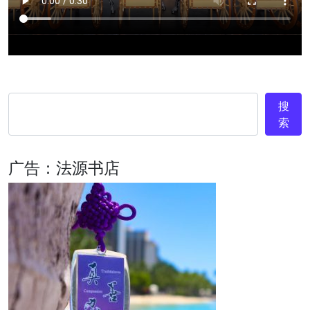
搜
索
广告：法源书店