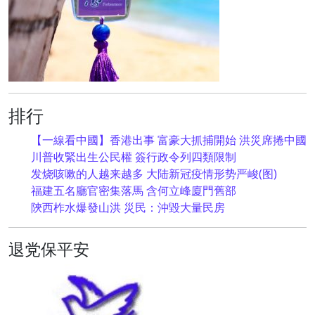
排行
【一線看中國】香港出事 富豪大抓捕開始 洪災席捲中國
川普收緊出生公民權 簽行政令列四類限制
发烧咳嗽的人越来越多 大陆新冠疫情形势严峻(图)
福建五名廳官密集落馬 含何立峰廈門舊部
陝西柞水爆發山洪 災民：沖毀大量民房
退党保平安