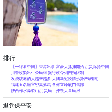
排行
【一線看中國】香港出事 富豪大抓捕開始 洪災席捲中國
川普收緊出生公民權 簽行政令列四類限制
发烧咳嗽的人越来越多 大陆新冠疫情形势严峻(图)
福建五名廳官密集落馬 含何立峰廈門舊部
陝西柞水爆發山洪 災民：沖毀大量民房
退党保平安