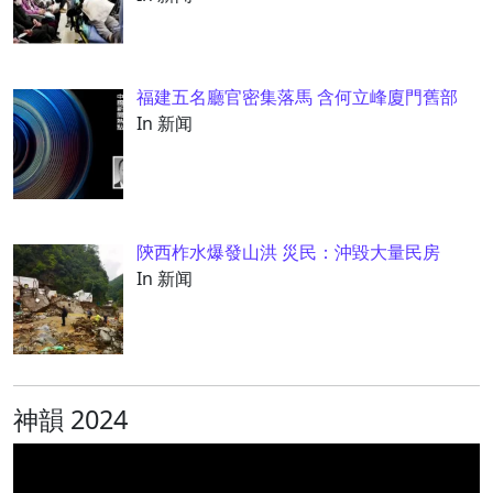
福建五名廳官密集落馬 含何立峰廈門舊部
In 新闻
陝西柞水爆發山洪 災民：沖毀大量民房
In 新闻
神韻 2024
视
频