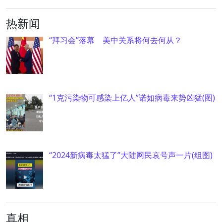
热新闻
“拜习会”落幕 美中关系将何去何从？
“1克污染物可感染上亿人”诺如病毒来势凶猛(图)
“2024新病毒太猛了”大陆网民哀号声一片(组图)
真相