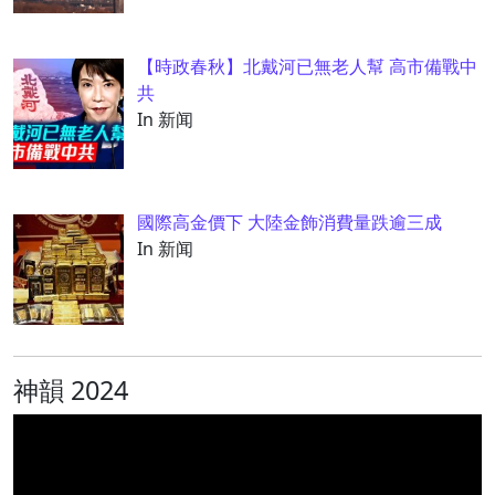
【時政春秋】北戴河已無老人幫 高市備戰中
共
In 新闻
國際高金價下 大陸金飾消費量跌逾三成
In 新闻
神韻 2024
视
频
播