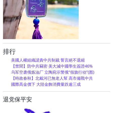
排行
美國人權組織譴責中共制裁 誓言絕不退縮
【禁聞】防中共竊密 美大減中國學生簽證46%
乌军空袭俄炼油厂 立陶宛示警俄“假旗行动”(图)
【時政春秋】北戴河已無老人幫 高市備戰中共
國際高金價下 大陸金飾消費量跌逾三成
退党保平安