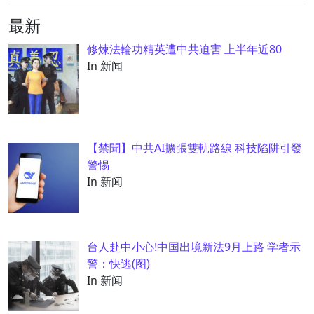
最新
修煉法輪功精英遭中共迫害 上半年近80
In 新闻
【禁聞】中共AI擴張雙軌路線 科技陷阱引發
警惕
In 新闻
台人赴中小心!中国出境新法9月上路 学者示
警：快逃(图)
In 新闻