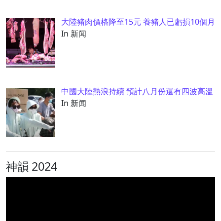
大陸豬肉價格降至15元 養豬人已虧損10個月
In 新闻
中國大陸熱浪持續 預計八月份還有四波高溫
In 新闻
神韻 2024
视
频
播
放