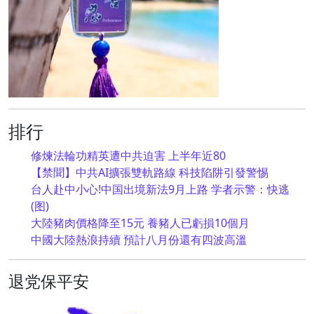
排行
修煉法輪功精英遭中共迫害 上半年近80
【禁聞】中共AI擴張雙軌路線 科技陷阱引發警惕
台人赴中小心!中国出境新法9月上路 学者示警：快逃
(图)
大陸豬肉價格降至15元 養豬人已虧損10個月
中國大陸熱浪持續 預計八月份還有四波高溫
退党保平安