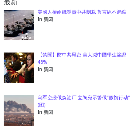
最新
美國人權組織譴責中共制裁 誓言絕不退縮
In 新闻
【禁聞】防中共竊密 美大減中國學生簽證
46%
In 新闻
乌军空袭俄炼油厂 立陶宛示警俄“假旗行动”
(图)
In 新闻