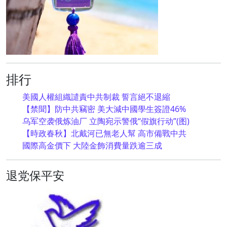
排行
美國人權組織譴責中共制裁 誓言絕不退縮
【禁聞】防中共竊密 美大減中國學生簽證46%
乌军空袭俄炼油厂 立陶宛示警俄“假旗行动”(图)
【時政春秋】北戴河已無老人幫 高市備戰中共
國際高金價下 大陸金飾消費量跌逾三成
退党保平安