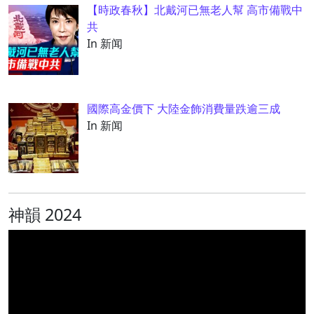
【時政春秋】北戴河已無老人幫 高市備戰中
共
In 新闻
國際高金價下 大陸金飾消費量跌逾三成
In 新闻
神韻 2024
视
频
播
放
器