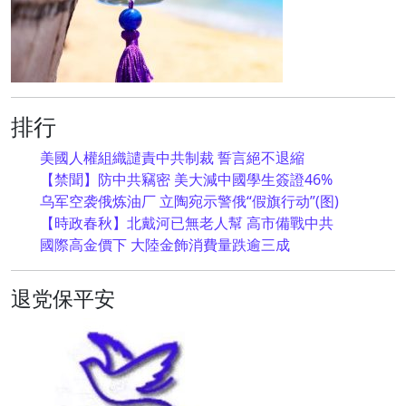
排行
美國人權組織譴責中共制裁 誓言絕不退縮
【禁聞】防中共竊密 美大減中國學生簽證46%
乌军空袭俄炼油厂 立陶宛示警俄“假旗行动”(图)
【時政春秋】北戴河已無老人幫 高市備戰中共
國際高金價下 大陸金飾消費量跌逾三成
退党保平安