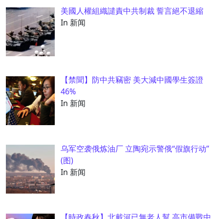
美國人權組織譴責中共制裁 誓言絕不退縮
In 新闻
【禁聞】防中共竊密 美大減中國學生簽證
46%
In 新闻
乌军空袭俄炼油厂 立陶宛示警俄“假旗行动”
(图)
In 新闻
【時政春秋】北戴河已無老人幫 高市備戰中