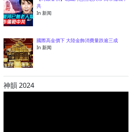
共
In 新闻
國際高金價下 大陸金飾消費量跌逾三成
In 新闻
神韻 2024
视
频
播
放
器