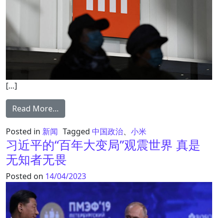
[…]
from 乌克兰制裁小米 指其是“国际战争赞助商
Read More…
Posted in
新闻
Tagged
中国政治
、
小米
习近平的“百年大变局”观震世界 真是
无知者无畏
Posted on
14/04/2023