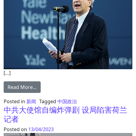
[…]
from 耶鲁学生批校长为中共站台 校友：勇敢
Read More…
Posted in
新闻
Tagged
中国政治
中共大使馆自编炸弹剧 设局陷害荷兰
记者
Posted on
13/04/2023