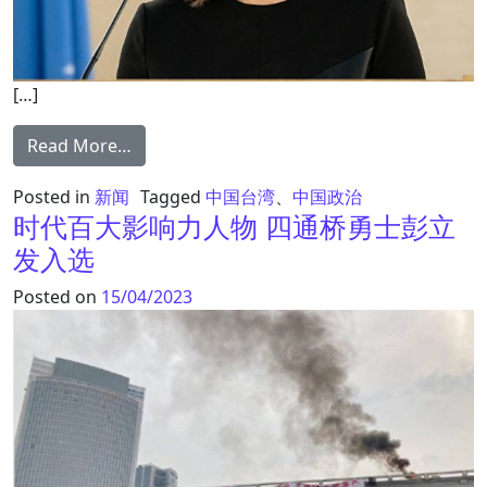
[…]
from 德外长：台海军事升级 对全球都是可怕
Read More…
Posted in
新闻
Tagged
中国台湾
、
中国政治
时代百大影响力人物 四通桥勇士彭立
发入选
Posted on
15/04/2023