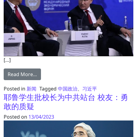
[…]
from 习近平的“百年大变局”观震世界 真是无
Read More…
Posted in
新闻
Tagged
中国政治
、
习近平
耶鲁学生批校长为中共站台 校友：勇
敢的质疑
Posted on
13/04/2023