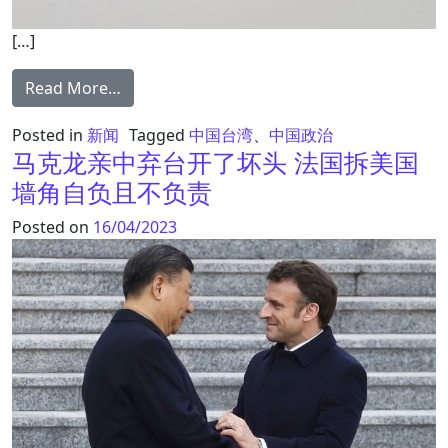
[…]
from 共军派232架军机环台军演 专家曝3大问
Read More…
Posted in
新闻
Tagged
中国台湾
、
中国政治
马克龙亲中弃台开了坏头 法国拆美国
墙角自负且不负责
Posted on
16/04/2023