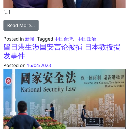
[…]
from 糗大了！王毅见德国外长失言 网友：
Read More…
Posted in
新闻
Tagged
中国台湾
、
中国政治
留日港生涉国安言论被捕 日本教授揭
发事件
Posted on
16/04/2023