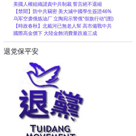
美國人權組織譴責中共制裁 誓言絕不退縮
【禁聞】防中共竊密 美大減中國學生簽證46%
乌军空袭俄炼油厂 立陶宛示警俄“假旗行动”(图)
【時政春秋】北戴河已無老人幫 高市備戰中共
國際高金價下 大陸金飾消費量跌逾三成
退党保平安