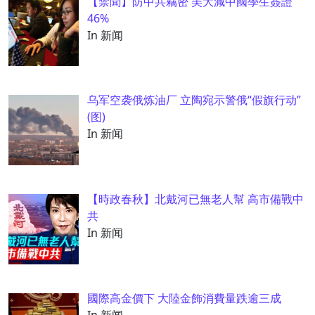
【禁聞】防中共竊密 美大減中國學生簽證
46%
In 新闻
乌军空袭俄炼油厂 立陶宛示警俄“假旗行动”
(图)
In 新闻
【時政春秋】北戴河已無老人幫 高市備戰中
共
In 新闻
國際高金價下 大陸金飾消費量跌逾三成