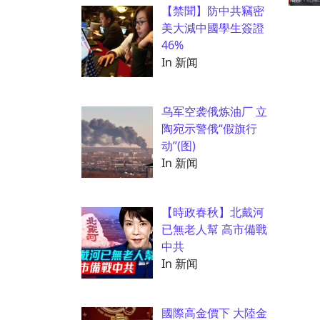
【禁聞】防中共竊密
美大減中國學生簽證
46%
In 新闻
乌军空袭俄炼油厂 立
陶宛示警俄“假旗行
动”(图)
In 新闻
【時政春秋】北戴河
已無老人幫 高市備戰
中共
In 新闻
國際高金價下 大陸金