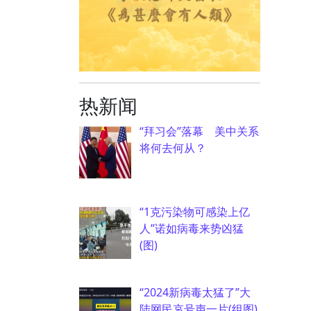
热新闻
“拜习会”落幕 美中关系
将何去何从？
“1克污染物可感染上亿
人”诺如病毒来势凶猛
(图)
“2024新病毒太猛了”大
陆网民哀号声一片(组图)