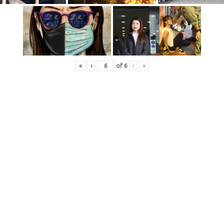
«
‹
of
6
›
»