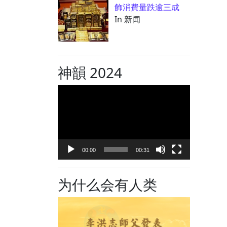
飾消費量跌逾三成
In 新闻
神韻 2024
视
频
播
放
器
00:00
00:31
为什么会有人类