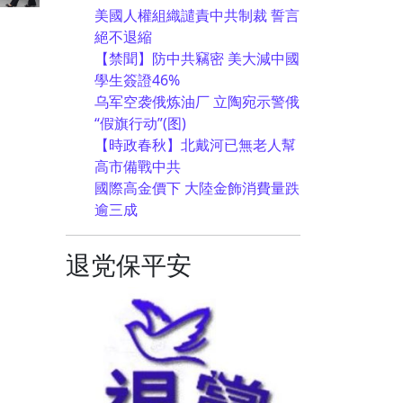
美國人權組織譴責中共制裁 誓言
絕不退縮
【禁聞】防中共竊密 美大減中國
學生簽證46%
乌军空袭俄炼油厂 立陶宛示警俄
“假旗行动”(图)
【時政春秋】北戴河已無老人幫
高市備戰中共
國際高金價下 大陸金飾消費量跌
逾三成
退党保平安