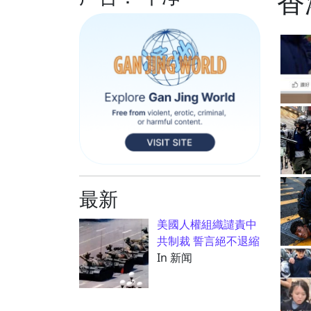
香
最新
美國人權組織譴責中
共制裁 誓言絕不退縮
In 新闻