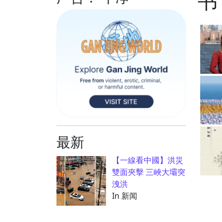
书
最新
【一線看中國】洪災
雙面夾擊 三峽大壩突
洩洪
In 新闻