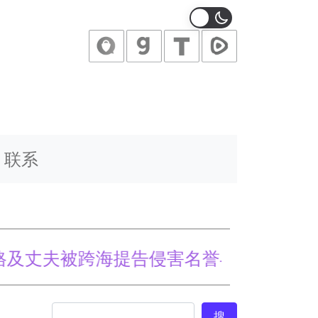
联系
施
夫被跨海提告侵害名誉与隐私权(图)
搜