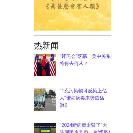
热新闻
“拜习会”落幕 美中关系
将何去何从？
“1克污染物可感染上亿
人”诺如病毒来势凶猛
(图)
“2024新病毒太猛了”大
陆网民哀号声一片(组图)