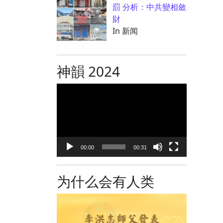
罰 分析：中共變相斂
財
In 新闻
神韻 2024
视
频
播
放
器
00:00
00:31
为什么会有人类