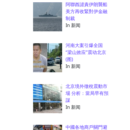
阿聯酋譴責伊朗襲船
美方再收緊對伊金融
制裁
In 新闻
河南大案引爆全国
“梁山效应”震动北京
(图)
In 新闻
北京境外徵稅震動市
場 分析：當局早有預
謀
In 新闻
中國各地商戶關門避