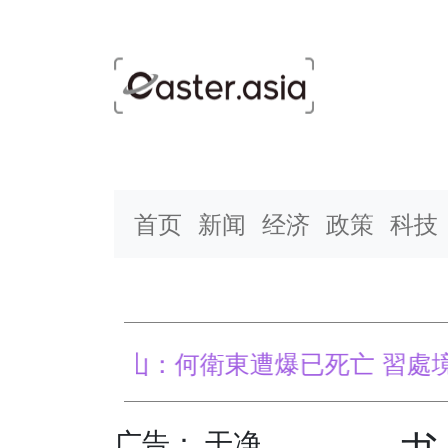
首页
新闻
经济
政策
科技
Main Navigation
岳山：何衛東遭爆已死亡 習處境不妙
中
广告： 干净