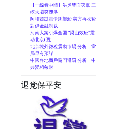
【一線看中國】洪災雙面夾擊 三
峽大壩突洩洪
阿聯酋譴責伊朗襲船 美方再收緊
對伊金融制裁
河南大案引爆全国 “梁山效应”震
动北京(图)
北京境外徵稅震動市場 分析：當
局早有預謀
中國各地商戶關門避罰 分析：中
共變相斂財
退党保平安