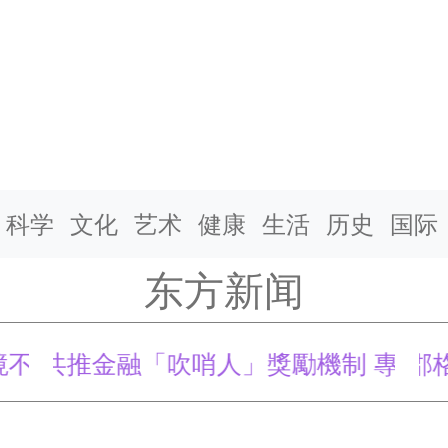
科学
文化
艺术
健康
生活
历史
国际
东方新闻
共推金融「吹哨人」獎勵機制 專家：難實
张郡格及丈